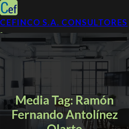
CEFINCO S.A. CONSULTORES
Calle 127#14-54 Of 411B, Bogotá
(+57) 601 678 8504
Media Tag:
Ramón
Fernando Antolínez
Olarte