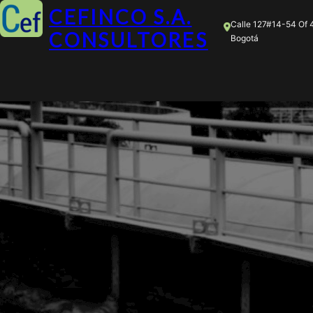
CEFINCO S.A.
Calle 127#14-54 Of 
CONSULTORES
Bogotá