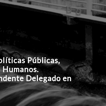
olíticas Públicas,
s Humanos.
ndente Delegado en