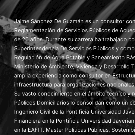
Jaime Sánchez De Guzmán es un consultor con 
Reglamentación de Servicios Públicos de Acued
de 20 años. Durante su carrera ha trabajado c
Superintendencia De Servicios Públicos y como
Regulación de Agua Potable y Saneamiento Básic
Ministerio de Ambiente, Vivienda y Desarrollo Te
amplia experiencia como consultor en Estructu
infraestructura para organizaciones nacionales 
Su vasto conocimiento en el ámbito técnico y re
Públicos Domiciliarios lo consolidan como un co
Ingeniero Civil de la Pontificia Universidad Jav
Financiera en la Pontificia Universidad Javeria
en la EAFIT. Master Políticas Públicas, Sosteni