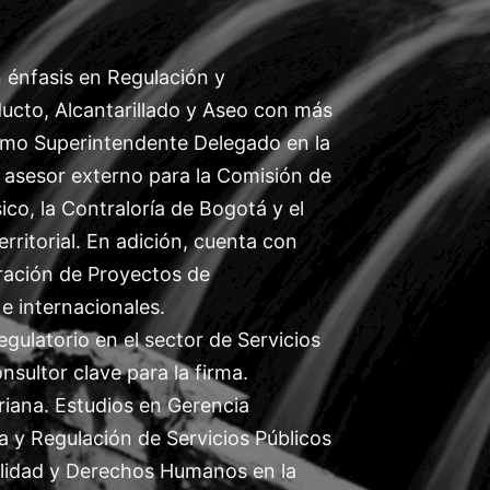
énfasis en Regulación y
ucto, Alcantarillado y Aseo con más
omo Superintendente Delegado en la
 asesor externo para la Comisión de
o, la Contraloría de Bogotá y el
rritorial. En adición, cuenta con
ración de Proyectos de
e internacionales.
gulatorio en el sector de Servicios
nsultor clave para la firma.
eriana. Estudios en Gerencia
na y Regulación de Servicios Públicos
bilidad y Derechos Humanos en la