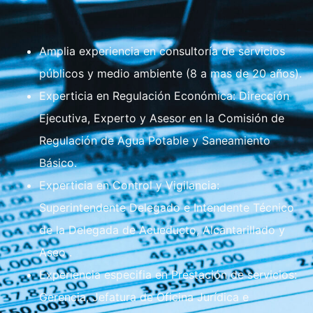
Amplia experiencia en consultoría de servicios
públicos y medio ambiente (8 a mas de 20 años).
Experticia en Regulación Económica: Dirección
Ejecutiva, Experto y Asesor en la Comisión de
Regulación de Agua Potable y Saneamiento
Básico.
Experticia en Control y Vigilancia:
Superintendente Delegado e Intendente Técnico
de la Delegada de Acueducto, Alcantarillado y
Aseo .
Experiencia especifia en Prestación de servicios:
Gerencia, Jefatura de Oficina Jurídica e