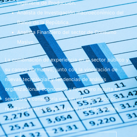
Ingeniería de Producción.
Analista de Investigación macroeconímico del
Banco de la República.
Analista Financiero del sector de Consumo
Masivo.
La combinación de experiencia en el sector público y
su campo normativo, junto con la vinculación de
nuevas tecnologías y tendencias de análisis
organizacional, económico y financiero resulta en
servicio de consultoría con un enfoque único con
resultados extraordinarios para nuestros clientes.