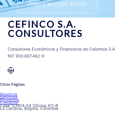
CONOCE NUESTRO EQUIPO
CEFINCO S.A.
CONSULTORES
Consultores Económicos y Financieros de Colombia S.A
NIT 900.807.462-9
LinkedIn
Otras Páginas
Nosotros
Servicios
Proyectos
Contacto
Calle 127#14-54 Oficina 411-B
La Carolina, Bogotá, Colombia