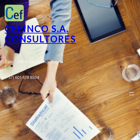
CEFINCO S.A.
CONSULTORES
Calle 127#14-54 Of 411B, Bogotá
(+57) 601 678 8504